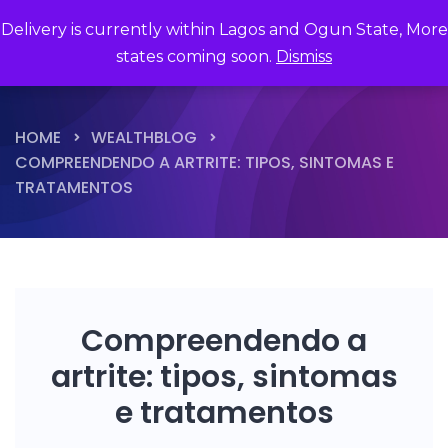
Delivery is currently within Lagos and Ogun State, More
states coming soon.
Dismiss
HOME
WEALTHBLOG
COMPREENDENDO A ARTRITE: TIPOS, SINTOMAS E
TRATAMENTOS
Compreendendo a
artrite: tipos, sintomas
e tratamentos