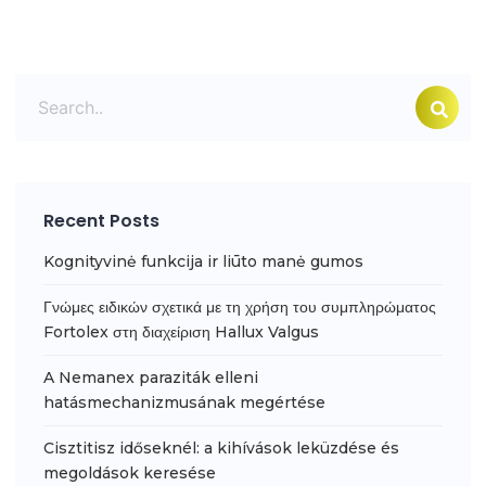
Recent Posts
Kognityvinė funkcija ir liūto manė gumos
Γνώμες ειδικών σχετικά με τη χρήση του συμπληρώματος
Fortolex στη διαχείριση Hallux Valgus
A Nemanex paraziták elleni
hatásmechanizmusának megértése
Cisztitisz időseknél: a kihívások leküzdése és
megoldások keresése