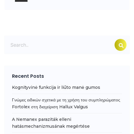
Recent Posts
Kognityvinė funkcija ir liūto manė gumos
Γνώμες ειδικών σχετικά με τη χρήση του συμπληρώματος
Fortolex στη διαχείριση Hallux Valgus
A Nemanex paraziták elleni
hatásmechanizmusának megértése