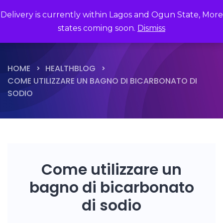
Delivery is currently within Lagos and Ogun State, More
states coming soon.
Dismiss
HOME
HEALTHBLOG
COME UTILIZZARE UN BAGNO DI BICARBONATO DI
SODIO
Come utilizzare un
bagno di bicarbonato
di sodio