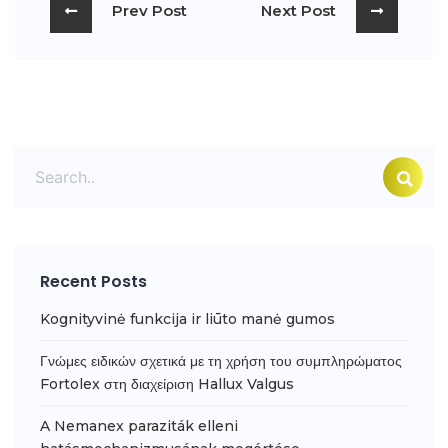
Prev Post
Next Post
Recent Posts
Kognityvinė funkcija ir liūto manė gumos
Γνώμες ειδικών σχετικά με τη χρήση του συμπληρώματος
Fortolex στη διαχείριση Hallux Valgus
A Nemanex paraziták elleni